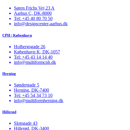
Søren Frichs Vej 23 A
Aarhus C, DK-8000
Tel: +45 40 80 70 50
info@designcenter-aarhus.dk
CPH / København
Holbergsgade 26
København K, DK-1057
Tel: +45 43 14 14 40
info@multiformcph.dk
Herning
Søndergade 5
Herning, DK-7400
Tel: +45 54 34 73 10
info@multiformherning.dk
Hillerød
Slotsgade 43
Hillerød, DK-3400