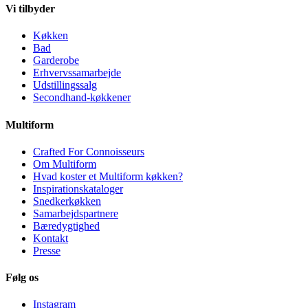
Vi tilbyder
Køkken
Bad
Garderobe
Erhvervssamarbejde
Udstillingssalg
Secondhand-køkkener
Multiform
Crafted For Connoisseurs
Om Multiform
Hvad koster et Multiform køkken?
Inspirationskataloger
Snedkerkøkken
Samarbejdspartnere
Bæredygtighed
Kontakt
Presse
Følg os
Instagram