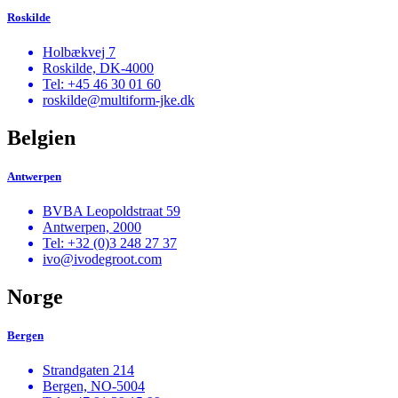
Roskilde
Holbækvej 7
Roskilde, DK-4000
Tel: +45 46 30 01 60
roskilde@multiform-jke.dk
Belgien
Antwerpen
BVBA Leopoldstraat 59
Antwerpen, 2000
Tel: +32 (0)3 248 27 37
ivo@ivodegroot.com
Norge
Bergen
Strandgaten 214
Bergen, NO-5004