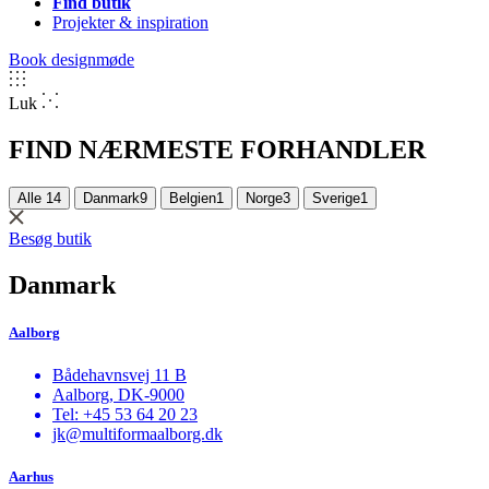
Find butik
Projekter & inspiration
Book designmøde
Luk
FIND NÆRMESTE
FORHANDLER
Alle
14
Danmark
9
Belgien
1
Norge
3
Sverige
1
Besøg butik
Danmark
Aalborg
Bådehavnsvej 11 B
Aalborg, DK-9000
Tel: +45 53 64 20 23
jk@multiformaalborg.dk
Aarhus