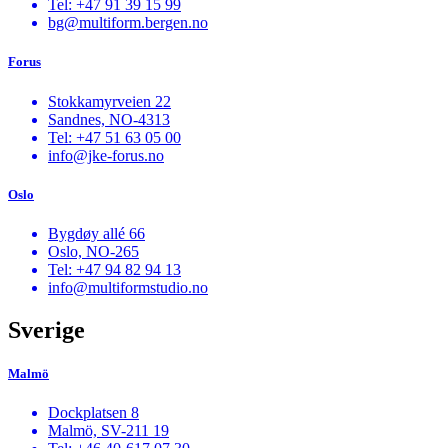
Tel: +47 91 39 15 99
bg@multiform.bergen.no
Forus
Stokkamyrveien 22
Sandnes, NO-4313
Tel: +47 51 63 05 00
info@jke-forus.no
Oslo
Bygdøy allé 66
Oslo, NO-265
Tel: +47 94 82 94 13
info@multiformstudio.no
Sverige
Malmö
Dockplatsen 8
Malmö, SV-211 19