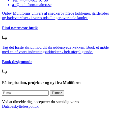
Tel: +46 40-617 07 30
aa@multiform-malmo.se
Oplev Multiforms univers af snedkerbyggede køkkener, garderober
og badeværelser - i vores udstillinger over hele landet.
Find nærmeste butik
Tag det første skridt mod dit skræddersyede køkken. Book et møde
med en af vores indretningsarkitekter - helt uforpligtende.
Book designmøde
Få inspiration, projekter og nyt fra Multiform
Tilmeld
Ved at tilmelde dig, accepterer du samtidig vores
Databeskyttelsespolitik