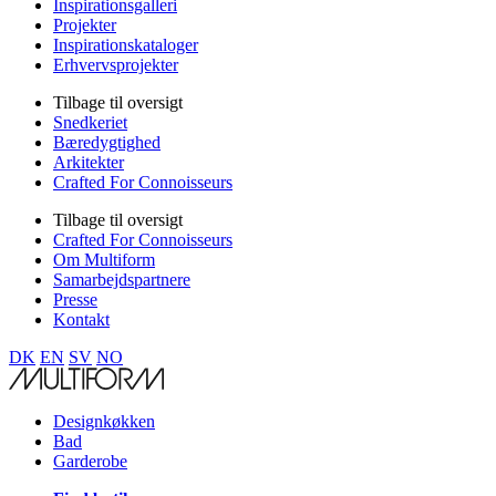
Inspirationsgalleri
Projekter
Inspirationskataloger
Erhvervsprojekter
Tilbage til oversigt
Snedkeriet
Bæredygtighed
Arkitekter
Crafted For Connoisseurs
Tilbage til oversigt
Crafted For Connoisseurs
Om Multiform
Samarbejdspartnere
Presse
Kontakt
DK
EN
SV
NO
Designkøkken
Bad
Garderobe