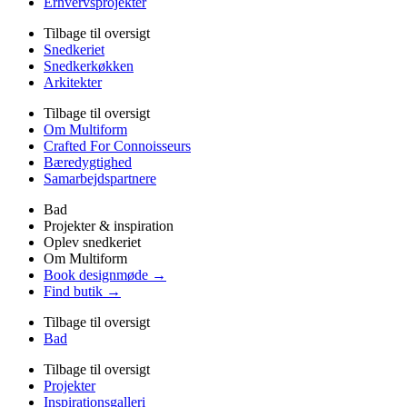
Erhvervsprojekter
Tilbage til oversigt
Snedkeriet
Snedkerkøkken
Arkitekter
Tilbage til oversigt
Om Multiform
Crafted For Connoisseurs
Bæredygtighed
Samarbejdspartnere
Bad
Projekter & inspiration
Oplev snedkeriet
Om Multiform
Book designmøde →
Find butik →
Tilbage til oversigt
Bad
Tilbage til oversigt
Projekter
Inspirationsgalleri