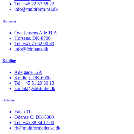
Tel: +45 22 57 58 22
info@multiform-nsl.dk
Horsens
Ove Jensens Allé 11 A
Horsens, DK-8700
Tel: +45 75 62 00 80
info@feinhaus.dk
Kolding
Adelgade 12A
Kolding, DK-6000
Tel: +45 51 29 30 13
kontakt@stilstudie.dk
Odense
Falen 11
Odense C, DK-5000
Tel: +45 88 34 17 00
rb@multiformodense.dk