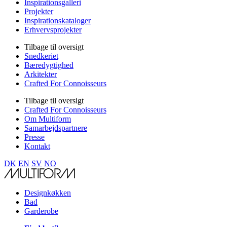
Inspirationsgalleri
Projekter
Inspirationskataloger
Erhvervsprojekter
Tilbage til oversigt
Snedkeriet
Bæredygtighed
Arkitekter
Crafted For Connoisseurs
Tilbage til oversigt
Crafted For Connoisseurs
Om Multiform
Samarbejdspartnere
Presse
Kontakt
DK
EN
SV
NO
Designkøkken
Bad
Garderobe