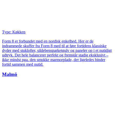
Type: Køkken
Form 8 er forbundet med en nordisk enkelhed. Her er de
indrammede skuffer fra Form 8 med til at føre fortidens klassiske
dyder med stuklofter, sildebensparketgulv og paneler op i et nutidigt
udtryk. Det hele balancerer perfekt og fremstår stadig eksklusivt –
ikke mindst pga. den smukke marmorplade, der lige­ledes binder
fortid sammen med nutid.
Malmö