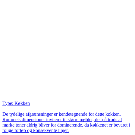
Type: Køkken
De tydelige afgrænsninger er kendetegnende for dette køkken.
Rummets dimensioner inviterer til større møbler, der på trods af
mørke toner aldrig bliver for dominerende, da køkkenet er bevaret i
rolige forløb og konsekvente linjer.