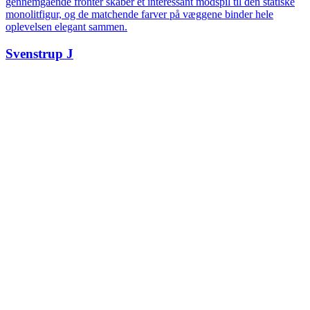
gennemgående fronter skaber et interessant modspil til den statiske
monolitfigur, og de matchende farver på væggene binder hele
oplevelsen elegant sammen.
Svenstrup J