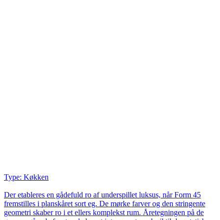
Type: Køkken
Der etableres en gådefuld ro af underspillet luksus, når Form 45
fremstilles i planskåret sort eg. De mørke farver og den stringente
geometri skaber ro i et ellers komplekst rum. Åretegningen på de