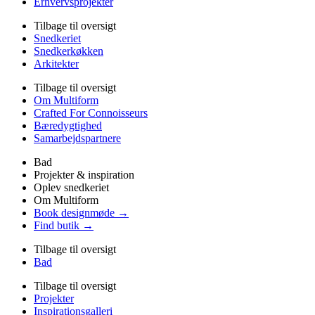
Erhvervsprojekter
Tilbage til oversigt
Snedkeriet
Snedkerkøkken
Arkitekter
Tilbage til oversigt
Om Multiform
Crafted For Connoisseurs
Bæredygtighed
Samarbejdspartnere
Bad
Projekter & inspiration
Oplev snedkeriet
Om Multiform
Book designmøde →
Find butik →
Tilbage til oversigt
Bad
Tilbage til oversigt
Projekter
Inspirationsgalleri