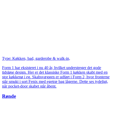
Type: Køkken, bad, garderobe & walk-in,
Form 1 har eksisteret i nu 40 år, hvilket understreger det gode
tidsløse design. Her er det klassiske Form 1 køkken skabt med en
stor køkkenø i eg. Skabsvæggen er udført i Form 2, hvor fronterne
står smukt i sort Fenix med egetræ bag lågerne. Dette ses tydeligt,
når pocket-door skabet står åbent.
Rønde