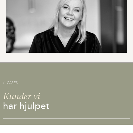
CASES
Kunder vi
har hjulpet