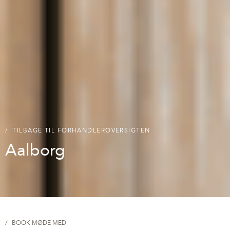
TILBAGE TIL FORHANDLEROVERSIGTEN
Aalborg
BOOK MØDE MED