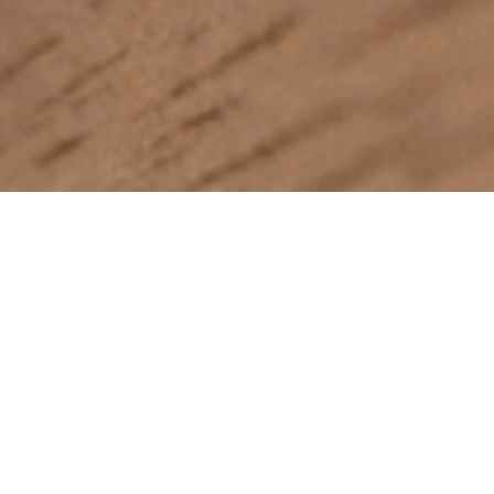
r materiale eller information om Multiform?
ne med pressebilleder i høj opløsning, logoer, grafik og
sninger om vores snedkerkøkkener og brandunivers.
marketing@multiform.dk
– så vender vi hurtigt tilbage.