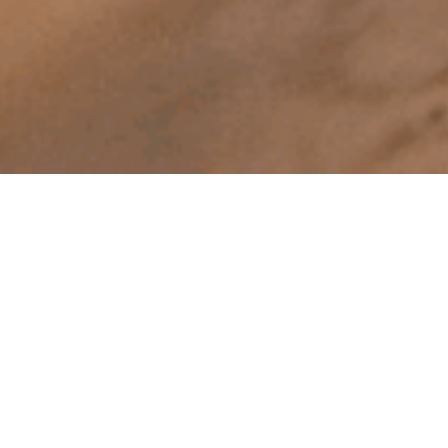
ng
Har du brug fo
Vi hjælper ger
baggrundsoply
Skriv til os på