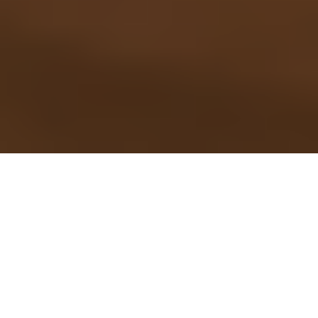
Snedkerkøkken efter mål
- håndlavet i Danmark