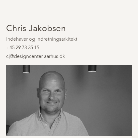
Chris Jakobsen
Indehaver og indretningsarkitekt
+45 29 73 35 15
cj@designcenter-aarhus.dk