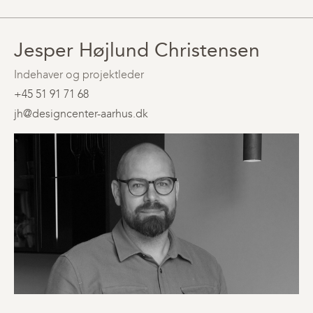
Jesper Højlund Christensen
Indehaver og projektleder
+45 51 91 71 68
jh@designcenter-aarhus.dk