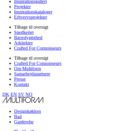
Inspirationsgalleri
Projekter
Inspirationskataloger
Erhvervsprojekter
Tilbage til oversigt
Snedkeriet
Bæredygtighed
Arkitekter
Crafted For Connoisseurs
Tilbage til oversigt
Crafted For Connoisseurs
Om Multiform
Samarbejdspartnere
Presse
Kontakt
DK
EN
SV
NO
Designkøkken
Bad
Garderobe