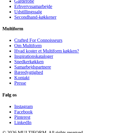
Garderobe
Erhvervssamarbejde
Udstillingssalg
Secondhand-køkkener
Multiform
Crafted For Connoisseurs
Om Multiform
Hvad koster et Multiform køkken?
Inspirationskataloger
Snedkerkøkken
Samarbejdspartnere
Bæredygtighed
Kontakt
Presse
Følg os
Instagram
Facebook
Pinterest
LinkedIn
© 2026 MULTIFORM. All rights reserved.