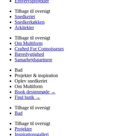
Erhvervsprojekter
Tilbage til oversigt
Snedkeriet
Snedkerkøkken
Arkitekter
Tilbage til oversigt
Om Multiform
Crafted For Connoisseurs
Bæredygtighed
Samarbejdspartnere
Bad
Projekter & inspiration
Oplev snedkeriet
Om Multiform
Book designmøde →
Find butik →
Tilbage til oversigt
Bad
Tilbage til oversigt
Projekter
Inspirationsgalleri