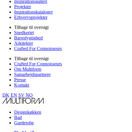
Inspirationsgalleri
Projekter
Inspirationskataloger
Erhvervsprojekter
Tilbage til oversigt
Snedkeriet
Bæredygtighed
Arkitekter
Crafted For Connoisseurs
Tilbage til oversigt
Crafted For Connoisseurs
Om Multiform
Samarbejdspartnere
Presse
Kontakt
DK
EN
SV
NO
Designkøkken
Bad
Garderobe