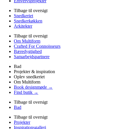
Erhvervsprojekter
Tilbage til oversigt
Snedkeriet
Snedkerkøkken
Arkitekter
Tilbage til oversigt
Om Multiform
Crafted For Connoisseurs
Bæredygtighed
Samarbejdspartnere
Bad
Projekter & inspiration
Oplev snedkeriet
Om Multiform
Book designmøde →
Find butik →
Tilbage til oversigt
Bad
Tilbage til oversigt
Projekter
Inspirationsgalleri